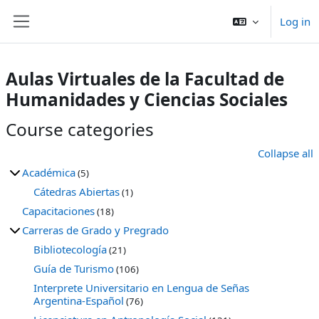
Skip to main content
Log in
Side panel
Aulas Virtuales de la Facultad de
Humanidades y Ciencias Sociales
Course categories
Collapse all
Académica
(5)
Cátedras Abiertas
(1)
Capacitaciones
(18)
Carreras de Grado y Pregrado
Bibliotecología
(21)
Guía de Turismo
(106)
Interprete Universitario en Lengua de Señas
Argentina-Español
(76)