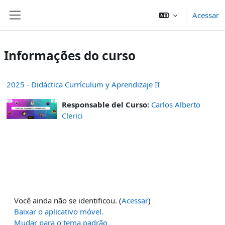
Ir para o conteúdo principal
Acessar
Painel lateral
Informações do curso
2025 - Didáctica Currículum y Aprendizaje II
Responsable del Curso:
Carlos Alberto
Clerici
Você ainda não se identificou. (
Acessar
)
Baixar o aplicativo móvel.
Mudar para o tema padrão