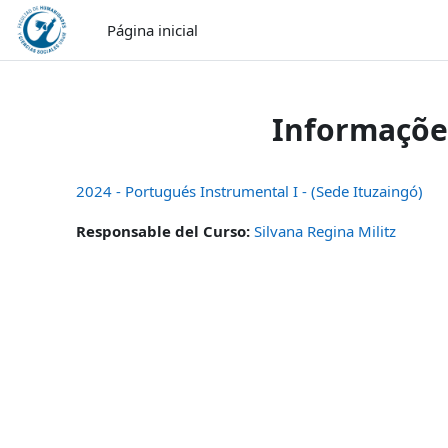
Ir para o conteúdo principal
Página inicial
Informaçõe
2024 - Portugués Instrumental I - (Sede Ituzaingó)
Responsable del Curso:
Silvana Regina Militz