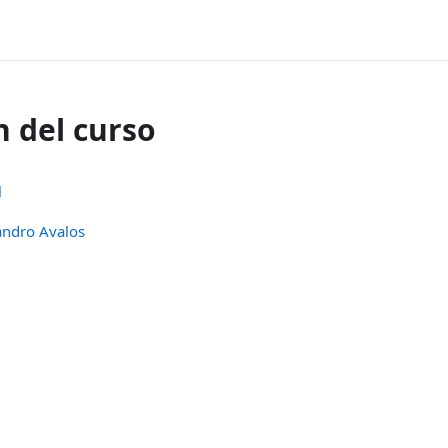
 del curso
l
andro Avalos