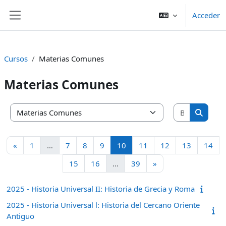
Salta al contenido principal
Acceder
Panel lateral
Cursos
Materias Comunes
Materias Comunes
Buscar cu
Categorías
Buscar 
Página anterior
Página 1
Página 7
Página 8
Página 9
Página 10
Página 11
Página 12
Página 13
Pág
«
1
…
7
8
9
10
11
12
13
14
Página 15
Página 16
Página 39
Siguiente página
15
16
…
39
»
2025 - Historia Universal II: Historia de Grecia y Roma
2025 - Historia Universal l: Historia del Cercano Oriente
Antiguo