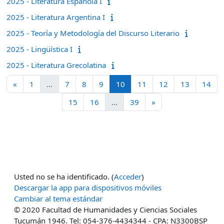
2025 - Literatura Española I
2025 - Literatura Argentina I
2025 - Teoría y Metodología del Discurso Literario
2025 - Lingüística I
2025 - Literatura Grecolatina
Página anterior
Página 1
Página 7
Página 8
Página 9
Página 10
Página 11
Página 12
Página 13
Pág
«
1
…
7
8
9
10
11
12
13
14
Página 15
Página 16
Página 39
Siguiente página
15
16
…
39
»
Usted no se ha identificado. (
Acceder
)
Descargar la app para dispositivos móviles
Cambiar al tema estándar
© 2020 Facultad de Humanidades y Ciencias Sociales
Tucumán 1946. Tel: 054-376-4434344 - CPA: N3300BSP